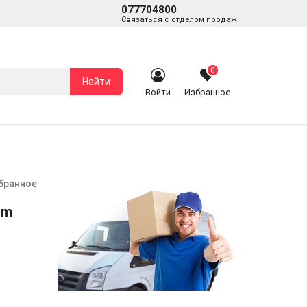
077704800
Связаться с отделом продаж
0
Найти
Войти
Избранное
збранное
im