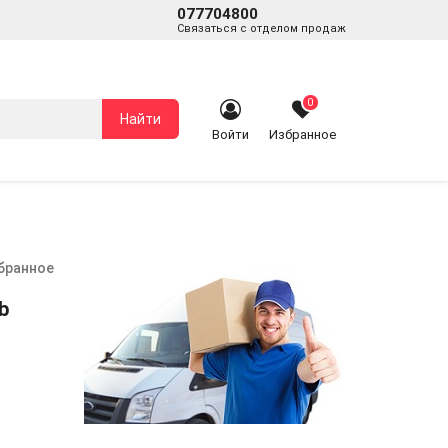
077704800
Связаться с отделом продаж
0
Найти
Войти
Избранное
збранное
b