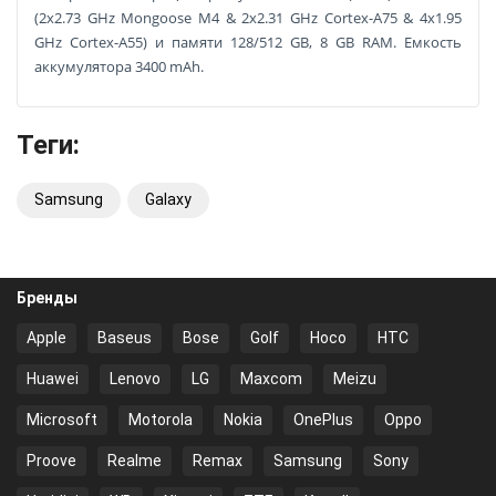
(2x2.73 GHz Mongoose M4 & 2x2.31 GHz Cortex-A75 & 4x1.95
GHz Cortex-A55) и памяти 128/512 GB, 8 GB RAM. Емкость
аккумулятора 3400 mAh.
Теги:
Samsung
Galaxy
Бренды
Apple
Baseus
Bose
Golf
Hoco
HTC
Huawei
Lenovo
LG
Maxcom
Meizu
Microsoft
Motorola
Nokia
OnePlus
Oppo
Proove
Realme
Remax
Samsung
Sony