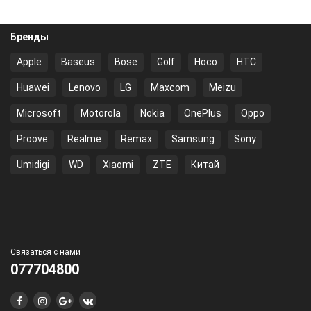
Бренды
Apple
Baseus
Bose
Golf
Hoco
HTC
Huawei
Lenovo
LG
Maxcom
Meizu
Microsoft
Motorola
Nokia
OnePlus
Oppo
Proove
Realme
Remax
Samsung
Sony
Umidigi
WD
Xiaomi
ZTE
Китай
Связаться с нами
077704800