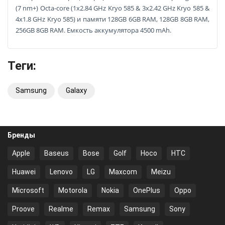
(7 nm+) Octa-core (1x2.84 GHz Kryo 585 & 3x2.42 GHz Kryo 585 &
4x1.8 GHz Kryo 585) и памяти 128GB 6GB RAM, 128GB 8GB RAM,
256GB 8GB RAM. Емкость аккумулятора 4500 mAh.
Теги:
Samsung
Galaxy
Бренды
Apple
Baseus
Bose
Golf
Hoco
HTC
Huawei
Lenovo
LG
Maxcom
Meizu
Microsoft
Motorola
Nokia
OnePlus
Oppo
Proove
Realme
Remax
Samsung
Sony