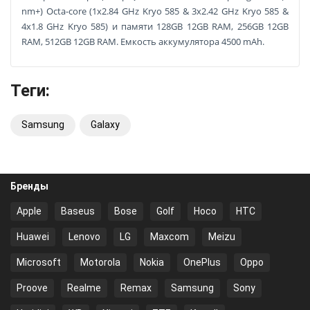
nm+) Octa-core (1x2.84 GHz Kryo 585 & 3x2.42 GHz Kryo 585 &
4x1.8 GHz Kryo 585) и памяти 128GB 12GB RAM, 256GB 12GB
RAM, 512GB 12GB RAM. Емкость аккумулятора 4500 mAh.
Теги:
Samsung
Galaxy
Бренды
Apple
Baseus
Bose
Golf
Hoco
HTC
Huawei
Lenovo
LG
Maxcom
Meizu
Microsoft
Motorola
Nokia
OnePlus
Oppo
Proove
Realme
Remax
Samsung
Sony