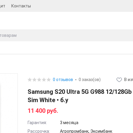
дит
Контакты
0 отзывов
0 заказ(ов)
В и
Samsung S20 Ultra 5G G988 12/128Gb 
Sim White • б.у
11 400 руб.
Гарантия:
3 месяца
Рассрочка:
Агропромбанк, Эксимбанк