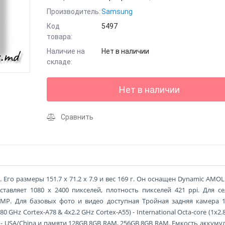
Производитель:
Samsung
Код
5497
товара:
Наличие на
Нет в наличии
складе:
Нет в наличии
Сравнить
 Его размеры 151.7 x 71.2 x 7.9 и вес 169 г. Он оснащен Dynamic AMOL
тавляет 1080 x 2400 пикселей, плотность пикселей 421 ppi. Для с
 MP. Для базовых фото и видео доступная Тройная задняя камера 
0 GHz Cortex-A78 & 4x2.2 GHz Cortex-A55) - International Octa-core (1x2
80 - USA/China и памяти 128GB 8GB RAM, 256GB 8GB RAM. Емкость аккуму