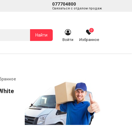
077704800
Связаться с отделом продаж
0
Найти
Войти
Избранное
збранное
White