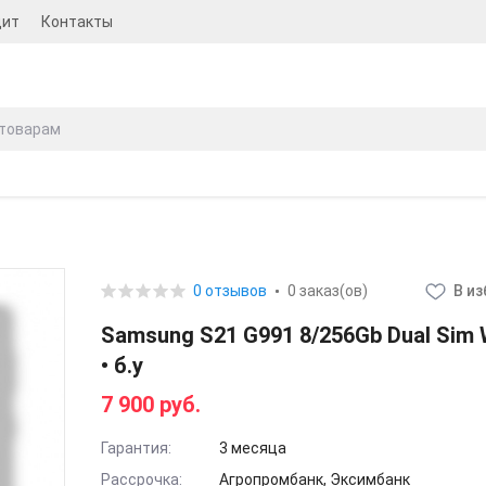
дит
Контакты
0 отзывов
0 заказ(ов)
В и
Samsung S21 G991 8/256Gb Dual Sim 
• б.у
7 900 руб.
Гарантия:
3 месяца
Рассрочка:
Агропромбанк, Эксимбанк