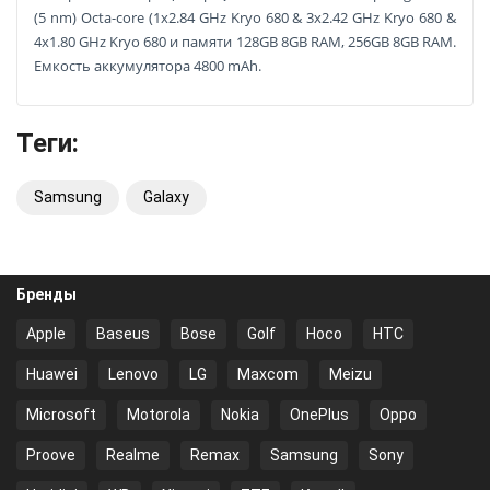
(5 nm) Octa-core (1x2.84 GHz Kryo 680 & 3x2.42 GHz Kryo 680 &
4x1.80 GHz Kryo 680 и памяти 128GB 8GB RAM, 256GB 8GB RAM.
Емкость аккумулятора 4800 mAh.
Теги:
Samsung
Galaxy
Бренды
Apple
Baseus
Bose
Golf
Hoco
HTC
Huawei
Lenovo
LG
Maxcom
Meizu
Microsoft
Motorola
Nokia
OnePlus
Oppo
Proove
Realme
Remax
Samsung
Sony