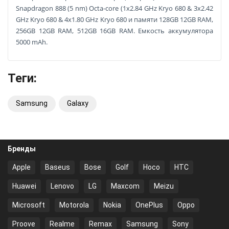
Snapdragon 888 (5 nm) Octa-core (1x2.84 GHz Kryo 680 & 3x2.42
GHz Kryo 680 & 4x1.80 GHz Kryo 680 и памяти 128GB 12GB RAM,
256GB 12GB RAM, 512GB 16GB RAM. Емкость аккумулятора
5000 mAh.
Теги:
Samsung
Galaxy
Бренды
Apple
Baseus
Bose
Golf
Hoco
HTC
Huawei
Lenovo
LG
Maxcom
Meizu
Microsoft
Motorola
Nokia
OnePlus
Oppo
Proove
Realme
Remax
Samsung
Sony