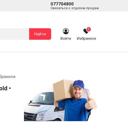
077704800
Связаться с отделом продаж
0
Найти
Войти
Избранное
збранное
ld •