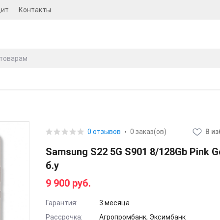
дит
Контакты
0 отзывов
0 заказ(ов)
В и
Samsung S22 5G S901 8/128Gb Pink Go
б.у
9 900 руб.
Гарантия:
3 месяца
Рассрочка:
Агропромбанк, Эксимбанк