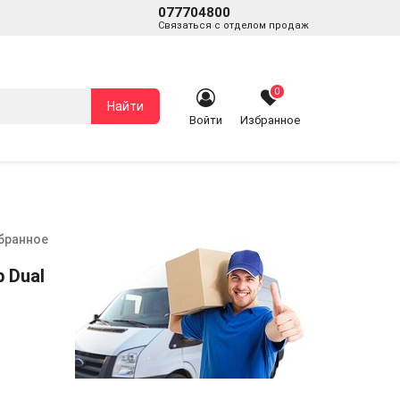
077704800
Связаться с отделом продаж
0
Найти
Войти
Избранное
збранное
 Dual
к