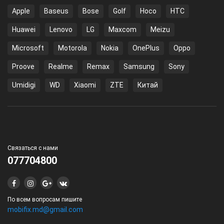
Apple
Baseus
Bose
Golf
Hoco
HTC
Huawei
Lenovo
LG
Maxcom
Meizu
Microsoft
Motorola
Nokia
OnePlus
Oppo
Proove
Realme
Remax
Samsung
Sony
Umidigi
WD
Xiaomi
ZTE
Китай
Связаться с нами
077704800
По всем вопросам пишите
mobifix.md@gmail.com