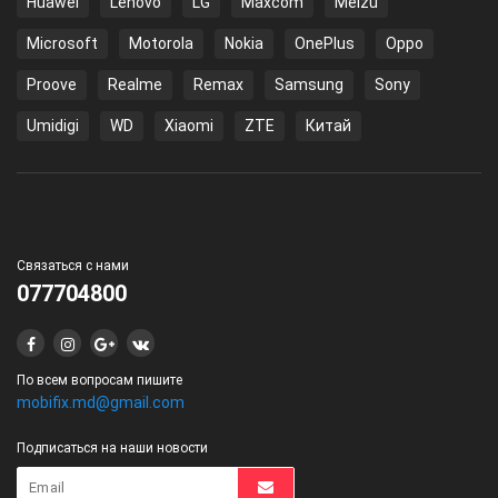
Huawei
Lenovo
LG
Maxcom
Meizu
Microsoft
Motorola
Nokia
OnePlus
Oppo
Proove
Realme
Remax
Samsung
Sony
Umidigi
WD
Xiaomi
ZTE
Китай
Связаться с нами
077704800
По всем вопросам пишите
mobifix.md@gmail.com
Подписаться на наши новости