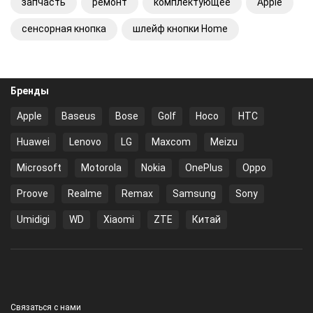
запчасть
ремонт
комплектующее
Apple
сенсорная кнопка
шлейф кнопки Home
Бренды
Apple
Baseus
Bose
Golf
Hoco
HTC
Huawei
Lenovo
LG
Maxcom
Meizu
Microsoft
Motorola
Nokia
OnePlus
Oppo
Proove
Realme
Remax
Samsung
Sony
Umidigi
WD
Xiaomi
ZTE
Китай
Связаться с нами