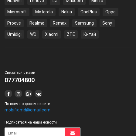
Huawei
Lenovo
LG
Maxcom
Meizu
Microsoft
Motorola
Nokia
OnePlus
Oppo
Proove
Realme
Remax
Samsung
Sony
Umidigi
WD
Xiaomi
ZTE
Китай
Связаться с нами
077704800
По всем вопросам пишите
mobifix.md@gmail.com
Подписаться на наши новости