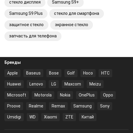
стекло дисплея
Samsung S9+
Samsung S9 Plus
стекло для смартфона
защитное стекло
экранное стекло
запчасть для телефона
Бренды
Apple
Baseus
Bose
Golf
Hoco
HTC
Huawei
Lenovo
LG
Maxcom
Meizu
Microsoft
Motorola
Nokia
OnePlus
Oppo
Proove
Realme
Remax
Samsung
Sony
Umidigi
WD
Xiaomi
ZTE
Китай