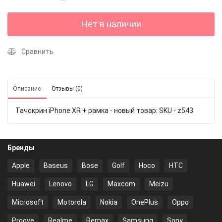
Нет в наличии
Сравнить
Описание
Отзывы (0)
Тачскрин iPhone XR + рамка - новый товар: SKU - z543
Бренды
Apple
Baseus
Bose
Golf
Hoco
HTC
Huawei
Lenovo
LG
Maxcom
Meizu
Microsoft
Motorola
Nokia
OnePlus
Oppo
Proove
Realme
Remax
Samsung
Sony