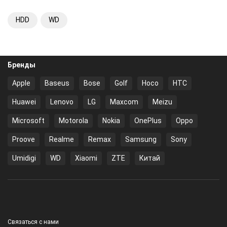
HDD
WD
Бренды
Apple
Baseus
Bose
Golf
Hoco
HTC
Huawei
Lenovo
LG
Maxcom
Meizu
Microsoft
Motorola
Nokia
OnePlus
Oppo
Proove
Realme
Remax
Samsung
Sony
Umidigi
WD
Xiaomi
ZTE
Китай
Связаться с нами