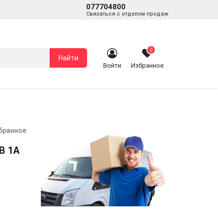
077704800
Связаться с отделом продаж
0
Найти
Войти
Избранное
збранное
B 1A