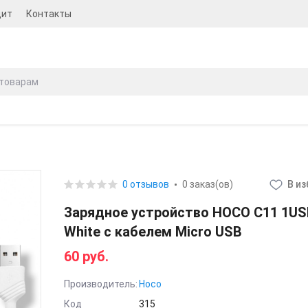
дит
Контакты
0 отзывов
0 заказ(ов)
В и
Зарядное устройство HOCO C11 1US
White с кабелем Micro USB
60 руб.
Производитель:
Hoco
Код
315