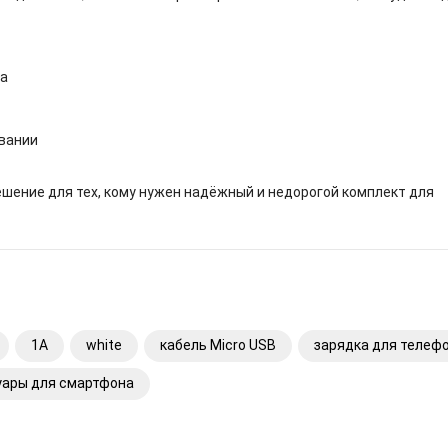
ва
овании
шение для тех, кому нужен надёжный и недорогой комплект для
1А
white
кабель Micro USB
зарядка для телеф
уары для смартфона