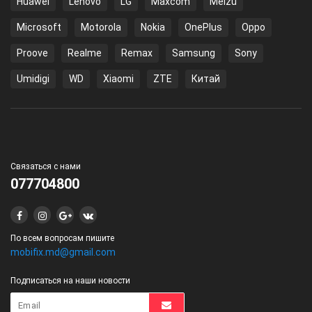
Huawei
Lenovo
LG
Maxcom
Meizu
Microsoft
Motorola
Nokia
OnePlus
Oppo
Proove
Realme
Remax
Samsung
Sony
Umidigi
WD
Xiaomi
ZTE
Китай
Связаться с нами
077704800
По всем вопросам пишите
mobifix.md@gmail.com
Подписаться на наши новости