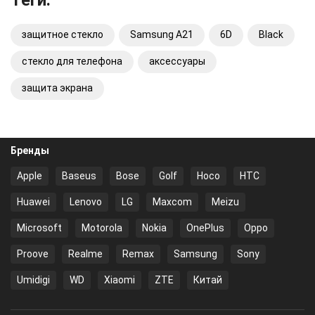
защитное стекло
Samsung A21
6D
Black
стекло для телефона
аксессуары
защита экрана
Бренды
Apple
Baseus
Bose
Golf
Hoco
HTC
Huawei
Lenovo
LG
Maxcom
Meizu
Microsoft
Motorola
Nokia
OnePlus
Oppo
Proove
Realme
Remax
Samsung
Sony
Umidigi
WD
Xiaomi
ZTE
Китай