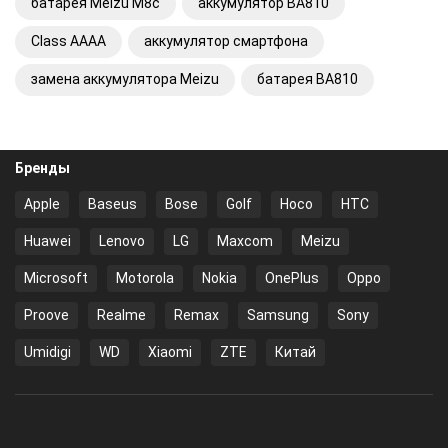
батарея Meizu M8c
аккумулятор BA810
Class AAAA
аккумулятор смартфона
замена аккумулятора Meizu
батарея BA810
Бренды
Apple
Baseus
Bose
Golf
Hoco
HTC
Huawei
Lenovo
LG
Maxcom
Meizu
Microsoft
Motorola
Nokia
OnePlus
Oppo
Proove
Realme
Remax
Samsung
Sony
Umidigi
WD
Xiaomi
ZTE
Китай