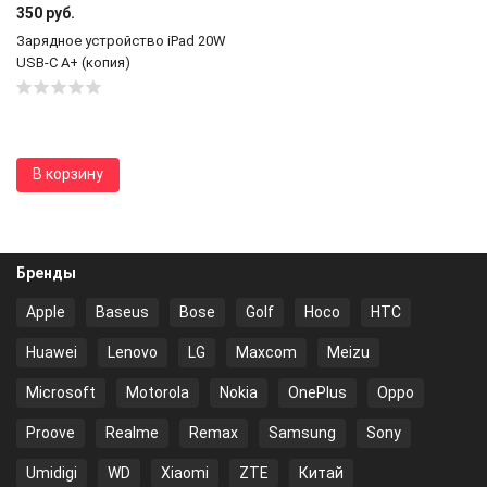
350 руб.
Зарядное устройство iPad 20W
USB-C A+ (копия)
В корзину
Бренды
Apple
Baseus
Bose
Golf
Hoco
HTC
Huawei
Lenovo
LG
Maxcom
Meizu
Microsoft
Motorola
Nokia
OnePlus
Oppo
Proove
Realme
Remax
Samsung
Sony
Umidigi
WD
Xiaomi
ZTE
Китай