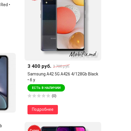
 Red •
3 400 руб.
3 700 руб.
Samsung A42 5G A426 4/128Gb Black
• б.у
ЕСТЬ В НАЛИЧИИ
(0)
Подробнее
Gb