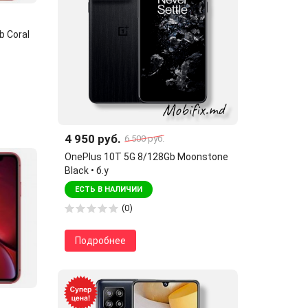
b Coral
4 950 руб.
6 500 руб.
OnePlus 10T 5G 8/128Gb Moonstone
Black • б.у
ЕСТЬ В НАЛИЧИИ
(0)
Подробнее