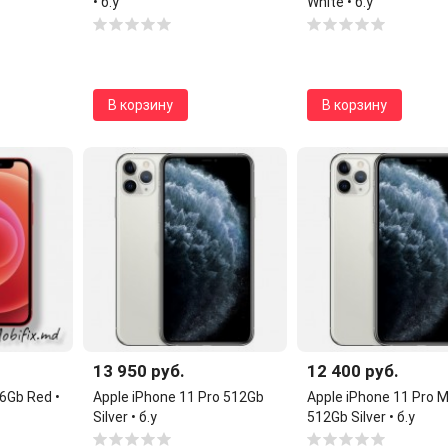
• б.у
White • б.у
В корзину
В корзину
13 950 руб.
12 400 руб.
6Gb Red •
Apple iPhone 11 Pro 512Gb
Apple iPhone 11 Pro 
Silver • б.у
512Gb Silver • б.у