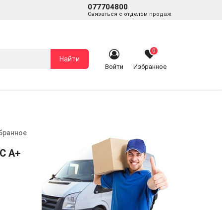
077704800
Связаться с отделом продаж
0
Найти
Войти
Избранное
збранное
C A+