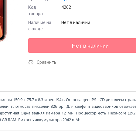
Код
4262
товара:
Наличие на
Нет в наличии
складе:
Нет в наличии
Сравнить
змеры 150.9 x 75.7 x 8.3 и вес 194 г. Он оснащен IPS LCD-дисплеем с ра
селей, плотность пикселей 326 ppi. Для селфи и видеозвонков отвечае
доступная Одна задняя камера 12 MP. Процессор есть Hexa-core (2x2
, 3 GB RAM. Емкость аккумулятора 2942 mAh.