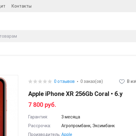
дит
Контакты
0 отзывов
0 заказ(ов)
В и
Apple iPhone XR 256Gb Coral • б.у
7 800 руб.
Гарантия:
3 месяца
Рассрочка:
Агропромбанк, Эксимбанк
Производитель:
Apple