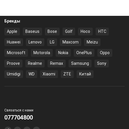
Бренды
Apple
Baseus
Bose
Golf
Hoco
HTC
Huawei
Lenovo
LG
Maxcom
Meizu
Microsoft
Motorola
Nokia
OnePlus
Oppo
Proove
Realme
Remax
Samsung
Sony
Umidigi
WD
Xiaomi
ZTE
Китай
Связаться с нами
077704800