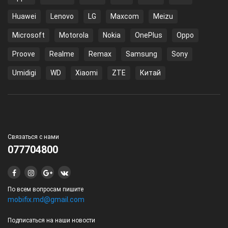
Huawei
Lenovo
LG
Maxcom
Meizu
Microsoft
Motorola
Nokia
OnePlus
Oppo
Proove
Realme
Remax
Samsung
Sony
Umidigi
WD
Xiaomi
ZTE
Китай
Связаться с нами
077704800
По всем вопросам пишите
mobifix.md@gmail.com
Подписаться на наши новости