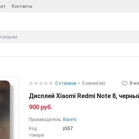
дит
Контакты
0 отзывов
0 заказ(ов)
В и
Дисплей Xiaomi Redmi Note 8, черны
900 руб.
Производитель:
Xiaomi
Код
z557
товара: