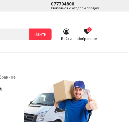
077704800
Связаться с отделом продаж
0
Найти
Войти
Избранное
збранное
й