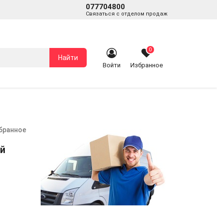
077704800
Связаться с отделом продаж
0
Найти
Войти
Избранное
збранное
ый