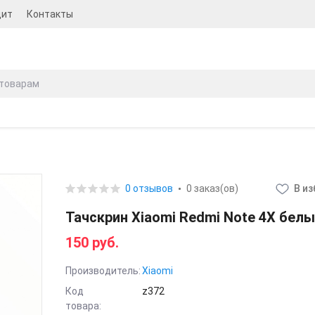
дит
Контакты
0 отзывов
0 заказ(ов)
В и
Тачскрин Xiaomi Redmi Note 4X бел
150 руб.
Производитель:
Xiaomi
Код
z372
товара: