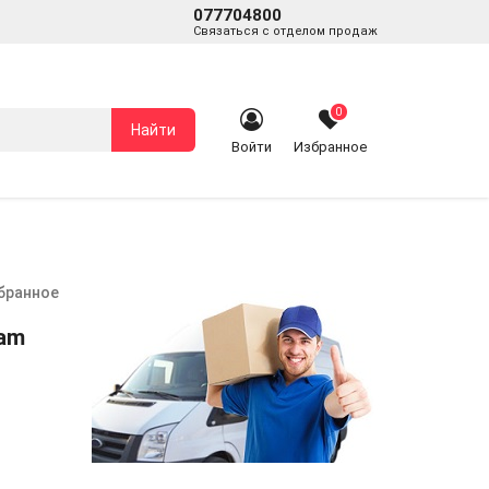
077704800
Связаться с отделом продаж
0
Найти
Войти
Избранное
збранное
eam