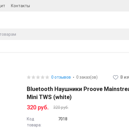
дит
Контакты
0 отзывов
0 заказ(ов)
В и
Bluetooth Наушники Proove Mainstr
Mini TWS (white)
320 руб.
320 руб.
Код
7018
товара: