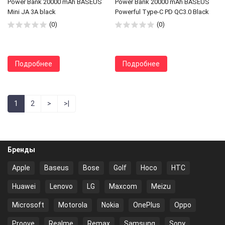
Power Bank 20000 mAh BASEUS
Power Bank 20000 mAh BASEUS
Mini JA 3A black
Powerful Type-C PD QC3.0 Black
(0)
(0)
Подробнее
Подробнее
1
2
>
>|
Бренды
Apple
Baseus
Bose
Golf
Hoco
HTC
Huawei
Lenovo
LG
Maxcom
Meizu
Microsoft
Motorola
Nokia
OnePlus
Oppo
Proove
Realme
Remax
Samsung
Sony