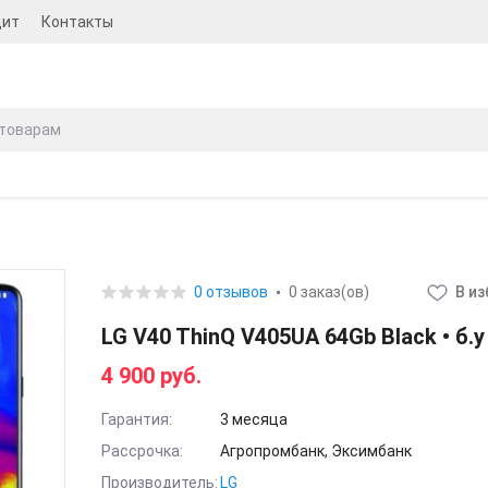
дит
Контакты
0 отзывов
0 заказ(ов)
В и
LG V40 ThinQ V405UA 64Gb Black • б.у
4 900 руб.
Гарантия:
3 месяца
Рассрочка:
Агропромбанк, Эксимбанк
Производитель:
LG