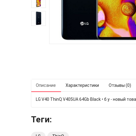
Описание
Характеристики
Отзывы (0)
LG V40 ThinQ V405UA 64Gb Black • б.у - новый това
Теги: